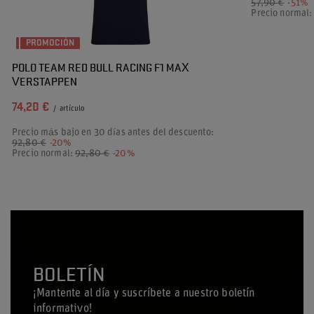
57,90 €
-51%
Precio normal
PROMOCIÓN
POLO TEAM RED BULL RACING F1 MAX
VERSTAPPEN
74,20 €
/
artículo
Precio más bajo en 30 días antes del descuento:
92,80 €
-20%
Precio normal:
92,80 €
-20%
BOLETÍN
¡Mantente al día y suscríbete a nuestro boletín
informativo!