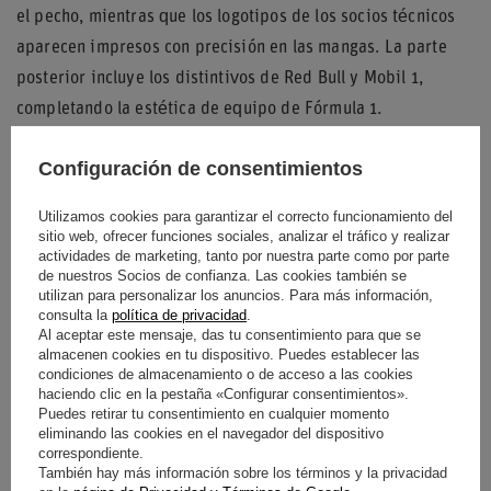
el pecho, mientras que los logotipos de los socios técnicos
aparecen impresos con precisión en las mangas. La parte
posterior incluye los distintivos de Red Bull y Mobil 1,
completando la estética de equipo de Fórmula 1.
Configuración de consentimientos
Entidad responsable de
J. Carter Sporting Club
Utilizamos cookies para garantizar el correcto funcionamiento del
este producto en la UE
Ltd
Seguir leyendo
sitio web, ofrecer funciones sociales, analizar el tráfico y realizar
actividades de marketing, tanto por nuestra parte como por parte
de nuestros Socios de confianza. Las cookies también se
Condición
Nuevo
utilizan para personalizar los anuncios. Para más información,
consulta la
política de privacidad
.
Género
Masculino
Al aceptar este mensaje, das tu consentimiento para que se
almacenen cookies en tu dispositivo. Puedes establecer las
condiciones de almacenamiento o de acceso a las cookies
Categoría
Sudaderas
haciendo clic en la pestaña «Configurar consentimientos».
Puedes retirar tu consentimiento en cualquier momento
eliminando las cookies en el navegador del dispositivo
Color
Azul
correspondiente.
También hay más información sobre los términos y la privacidad
Grupo de edad
Adultos