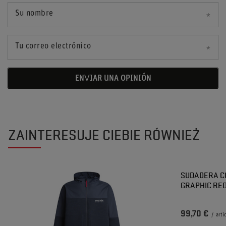
Su nombre
Tu correo electrónico
ENVIAR UNA OPINIÓN
ZAINTERESUJE CIEBIE RÓWNIEŻ
SUDADERA C
GRAPHIC RED
99,70 €
/
artí