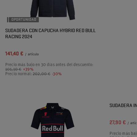
OPORTUNIDAD
SUDADERA CON CAPUCHA HYBRID RED BULL
RACING 2024
141,40 €
/
artículo
Precio más bajo en 30 días antes del descuento:
101,10 €
+39%
Precio normal:
202,00 €
-30%
PROMOCIÓN
SUDADERA I
27,90 €
/
artí
Precio más baj