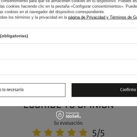
 consentimiento para que se almacenen cookies en tu dispositivo. Puedes es
s cookies haciendo clic en la pestaña «Configurar consentimientos». Puedes
s cookies en el navegador del dispositivo correspondiente.
bre los términos y la privacidad en la
página de Privacidad y Términos de G
(obligatorias)
YUDA? TIENE PREGUNTAS?
FORMUL
 responderemos inmediatamente, publicando las
s más interesantes para los demás.
 lo necesario
Confirmo
ESCRIBE TU OPINIÓN
Su evaluación:
5/5