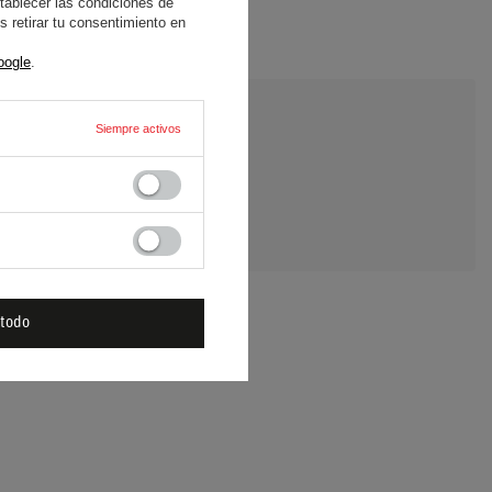
tablecer las condiciones de
 retirar tu consentimiento en
oogle
.
Siempre activos
E UNA PREGUNTA
 todo