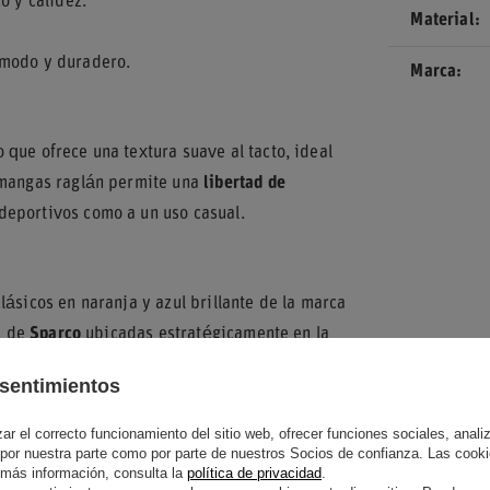
o y calidez.
Material
ómodo y duradero.
Marca
que ofrece una textura suave al tacto, ideal
n mangas raglán permite una
libertad de
deportivos como a un uso casual.
lásicos en naranja y azul brillante de la marca
s de
Sparco
ubicadas estratégicamente en la
sta colaboración exclusiva.
sentimientos
ga su forma original tras el uso continuo. Los
r el correcto funcionamiento del sitio web, ofrecer funciones sociales, analizar
n a
retener el calor
corporal, convirtiéndola en
 por nuestra parte como por parte de nuestros Socios de confianza. Las cooki
es de motor.
 más información, consulta la
política de privacidad
.