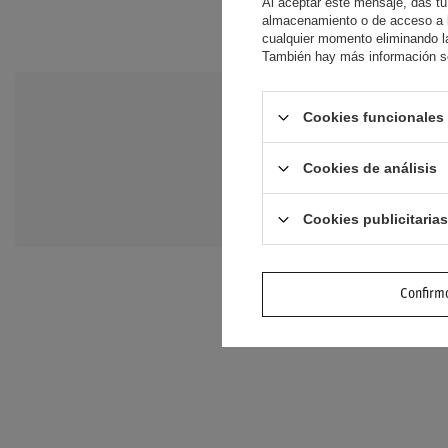
Al aceptar este mensaje, das tu
almacenamiento o de acceso a la
cualquier momento eliminando la
También hay más información so
Cookies funcionales 
NECESITO A
Haz tu pregunta y te
Cookies de análisis
preguntas y respuesta
Cookies publicitarias
Confirmo