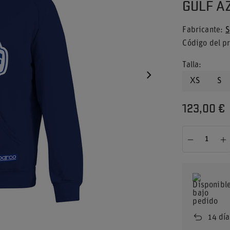
GULF A
Fabricante
S
Código del p
Talla
XS
S
123,00 €
14
día