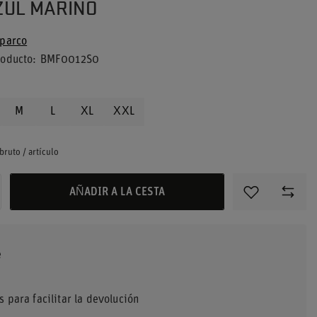
ZUL MARINO
parco
roducto
BMF0012S0
M
L
XL
XXL
bruto
/
artículo
AÑADIR A LA CESTA
s para facilitar la devolución