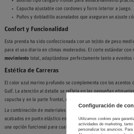
Bolsillo tipo canguro frontal para almacenamiento práctic
Capucha ajustable con cordones y forro interior a juego.
Puños y dobladillo acanalados que aseguran un ajuste c
Confort y Funcionalidad
Esta prenda ha sido confeccionada con un tejido de peso medio 
para el uso diario en climas moderados. El corte estándar co
movimiento
total, adaptándose perfectamente tanto a eventos 
Estética de Carreras
El color azul marino profundo se complementa con los acentos c
Gulf. La atención al detalle se refleja en las pequeñas etiqueta
capucha y en la parte frontal, reafirmando la autenticidad de e
Configuración de con
La combinación de materiales garantiza que la sudadera manten
Utilizamos cookies para garantiza
acabados en punto elástico en las muñecas y la cintura ayuda
actividades de marketing, tanto
una opción funcional para cualquier ocasión informal o reunion
personalizar los anuncios. Para