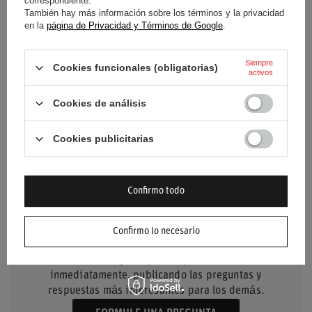
correspondiente.
Color
Blanco
También hay más información sobre los términos y la privacidad
en la
página de Privacidad y Términos de Google
.
Grupo de edad
Adultos
Siempre
Cookies funcionales (obligatorias)
activos
Material
Otro
Cookies de análisis
Marca
Sparco
Cookies publicitarias
Confirmo todo
NECESITO AYUDA? TIENE
Confirmo lo necesario
PREGUNTAS?
Haz tu pregunta y te responderemos
inmediatamente, publicando las preguntas y
respuestas más interesantes para los demás.