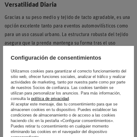
Versatilidad Diaria
Gracias a su peso medio y tejido de tacto agradable, es una
opción excelente tanto para eventos automovilísticos como
para un uso casual urbano. La estructura robusta del tejido
asegura que la prenda mantenga su forma tras el uso
continuado.
Configuración de consentimientos
Utilizamos cookies para garantizar el correcto funcionamiento del
sitio web, ofrecer funciones sociales, analizar el tráfico y realizar
Entidad responsable de
SPARCO
actividades de marketing, tanto por nuestra parte como por parte
este producto en la UE
S.P.A.
Seguir leyendo
de nuestros Socios de confianza. Las cookies también se
utilizan para personalizar los anuncios. Para más información,
consulta la
política de privacidad
.
Condición
Nuevo
Al aceptar este mensaje, das tu consentimiento para que se
almacenen cookies en tu dispositivo. Puedes establecer las
Género
Masculino
condiciones de almacenamiento o de acceso a las cookies
haciendo clic en la pestaña «Configurar consentimientos».
Puedes retirar tu consentimiento en cualquier momento
Categoría
Sudaderas
eliminando las cookies en el navegador del dispositivo