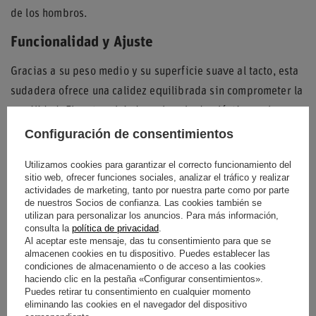
de los hombros.
Funcionalidad y Ajuste
Gracias a su peso medio y su superficie suave al tacto, esta
sudadera ofrece una calidez equilibrada sin comprometer la
movilidad. El corte relajado y el acabado elástico en las
extremidades permiten que la prenda mantenga su forma
Configuración de consentimientos
original incluso tras un uso intensivo en ambientes casuales
Utilizamos cookies para garantizar el correcto funcionamiento del
o de competición.
sitio web, ofrecer funciones sociales, analizar el tráfico y realizar
actividades de marketing, tanto por nuestra parte como por parte
de nuestros Socios de confianza. Las cookies también se
utilizan para personalizar los anuncios. Para más información,
consulta la
política de privacidad
.
Condición
Nuevo
Al aceptar este mensaje, das tu consentimiento para que se
almacenen cookies en tu dispositivo. Puedes establecer las
Género
Masculino
condiciones de almacenamiento o de acceso a las cookies
haciendo clic en la pestaña «Configurar consentimientos».
Puedes retirar tu consentimiento en cualquier momento
Categoría
Sudaderas
eliminando las cookies en el navegador del dispositivo