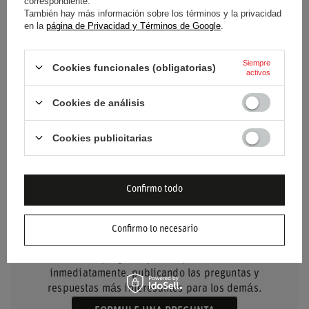
correspondiente.
También hay más información sobre los términos y la privacidad
Color
Rojo
en la
página de Privacidad y Términos de Google
.
Grupo de edad
Adultos
Siempre
Cookies funcionales (obligatorias)
activos
Material
Otro
Cookies de análisis
Marca
Sparco
Cookies publicitarias
Confirmo todo
NECESITO AYUDA? TIENE
Confirmo lo necesario
PREGUNTAS?
Haz tu pregunta y te responderemos
inmediatamente, publicando las preguntas y
respuestas más interesantes para los demás.