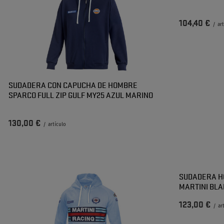
104,40 €
/
ar
SUDADERA CON CAPUCHA DE HOMBRE
SPARCO FULL ZIP GULF MY25 AZUL MARINO
130,00 €
/
artículo
SUDADERA H
MARTINI BL
123,00 €
/
ar