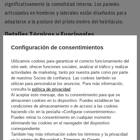
significativamente la comodidad interna. Los paneles
articulados en hombros y laterales están diseñados para
adaptarse a la postura del piloto dentro del habitáculo.
Detalles Técnicos y Funcionales
Configuración de consentimientos
La estructura cuenta con puños y tobilleras de punto elástico
que aseguran un ajuste firme, evitando que las mangas o
Utilizamos cookies para garantizar el correcto funcionamiento del
perneras se desplacen. Una banda elástica en la cintura
sitio web, ofrecer funciones sociales, analizar el tráfico y realizar
actividades de marketing, tanto por nuestra parte como por parte
permite que el mono se ciña al cuerpo de forma natural,
de nuestros Socios de confianza. Las cookies también se
ofreciendo flexibilidad en los movimientos del torso.
utilizan para personalizar los anuncios. Para más información,
consulta la
política de privacidad
.
El cierre principal se realiza mediante una cremallera frontal
Al aceptar este mensaje, das tu consentimiento para que se
almacenen cookies en tu dispositivo. Puedes establecer las
completa, complementada con un cierre de botón a presión
condiciones de almacenamiento o de acceso a las cookies
en el cuello para una seguridad adicional. El acabado mate
haciendo clic en la pestaña «Configurar consentimientos».
Puedes retirar tu consentimiento en cualquier momento
en blanco brillante se acentúa con detalles en gris carbón y
eliminando las cookies en el navegador del dispositivo
correspondiente.
rojo, manteniendo una estética profesional y deportiva.
También hay más información sobre los términos y la privacidad
en la
página de Privacidad y Términos de Google
.