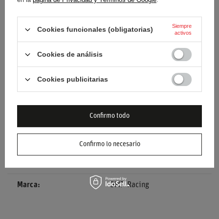
Condición
Nuevo
Siempre
Cookies funcionales (obligatorias)
activos
Categoría
Mono
Cookies de análisis
Aprobación
Aprobación de la FIA
Cookies publicitarias
Color
Blanco
Confirmo todo
Grupo de edad
Adultos
Género
Masculino
Confirmo lo necesario
Material
Otro
Marca
OMP Racing