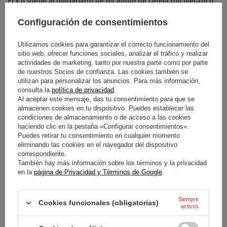
El kit viene acompañado de un anillo de retención metálico
galvanizado, una pieza fundamental para asegurar el botón
Configuración de consentimientos
de la bocina dentro del conjunto del volante. Este
componente rígido garantiza que el mecanismo de presión
Utilizamos cookies para garantizar el correcto funcionamiento del
sitio web, ofrecer funciones sociales, analizar el tráfico y realizar
se mantenga firme durante la conducción diaria o deportiva.
actividades de marketing, tanto por nuestra parte como por parte
de nuestros Socios de confianza. Las cookies también se
Gracias a su patrón de perforación frontal, este buje permite
utilizan para personalizar los anuncios. Para más información,
consulta la
política de privacidad
.
una fijación mediante pernos que asegura una transferencia
Al aceptar este mensaje, das tu consentimiento para que se
de fuerza directa y sin holguras. Es una solución ideal para
almacenen cookies en tu dispositivo. Puedes establecer las
condiciones de almacenamiento o de acceso a las cookies
entusiastas que buscan mejorar la ergonomía y el control de
haciendo clic en la pestaña «Configurar consentimientos».
su
Fiat 126 o 127
mediante el uso de componentes de
Puedes retirar tu consentimiento en cualquier momento
eliminando las cookies en el navegador del dispositivo
dirección especializados.
correspondiente.
También hay más información sobre los términos y la privacidad
en la
página de Privacidad y Términos de Google
.
Coche
FIAT
Siempre
Cookies funcionales (obligatorias)
activos
Modelo de coche
126 / 127