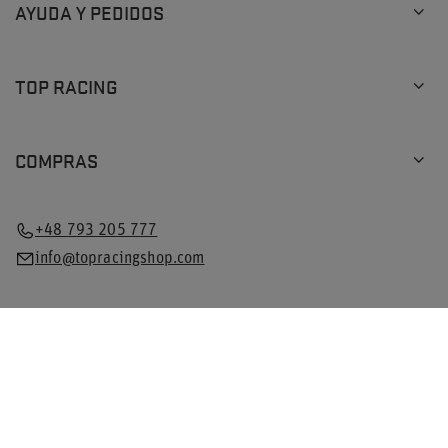
AYUDA Y PEDIDOS
TOP RACING
COMPRAS
+48 793 205 777
info@topracingshop.com
En la tienda presentamos los precios brutos (IVA incluido).
Tipos de IVA para consumidores domésticos:
Polonia
.