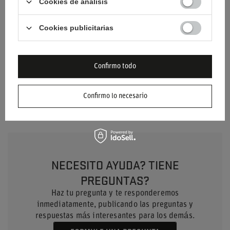
Cookies de análisis
Anuario
1972 > 2000
Cookies publicitarias
Material
Otro
Género
Unisex
Confirmo todo
Marca
Sparco
Confirmo lo necesario
NECESITO AYUDA? TIENE
PREGUNTAS?
Haz tu pregunta y te responderemos
inmediatamente, publicando las preguntas y
respuestas más interesantes para los demás.