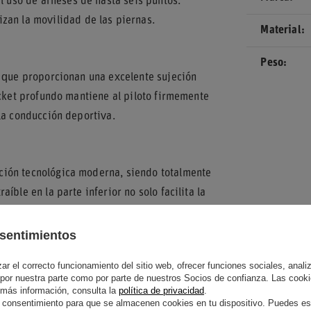
l uso de arneses de hasta seis puntos.
zan la movilidad de las piernas.
Material
Peso
, que proporcionan una excelente sujeción
ucket profundo mantiene al piloto firmemente
la conducción deportiva.
ción tecnológica moderna, siendo totalmente
ble en la parte inferior no solo facilita la
l usuario.
sentimientos
 habitáculo, ideal para vehículos de rally,
 mate con detalles en blanco y rojo aporta un
r el correcto funcionamiento del sitio web, ofrecer funciones sociales, analizar
 por nuestra parte como por parte de nuestros Socios de confianza. Las cooki
 más información, consulta la
política de privacidad
.
 consentimiento para que se almacenen cookies en tu dispositivo. Puedes es