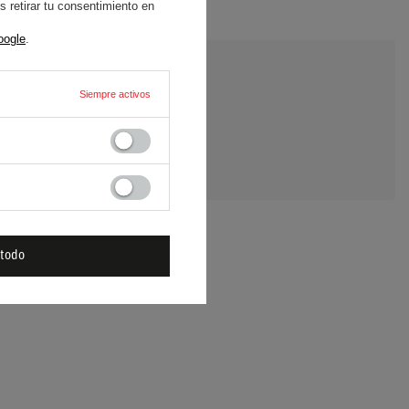
 retirar tu consentimiento en
oogle
.
Siempre activos
E UNA PREGUNTA
 todo