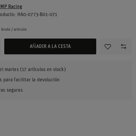
MP Racing
roducto
HA0-0773-B01-071
bruto
/
artículo
AÑADIR A LA CESTA
el martes
(17 artículos en stock)
s para facilitar la devolución
as seguras