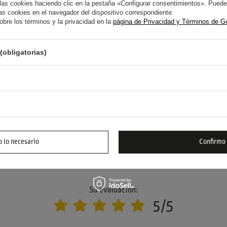
s cookies haciendo clic en la pestaña «Configurar consentimientos». Puedes
s cookies en el navegador del dispositivo correspondiente.
bre los términos y la privacidad en la
página de Privacidad y Términos de G
YUDA? TIENE PREGUNTAS?
(obligatorias)
FORMUL
 responderemos inmediatamente, publicando las
s más interesantes para los demás.
 lo necesario
Confirmo
ESCRIBE TU OPINIÓN
Su evaluación:
5/5