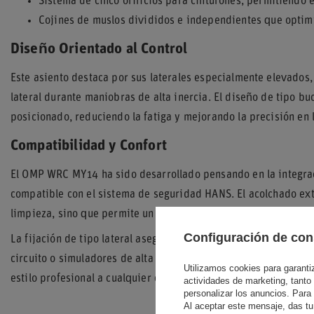
Sistema de cinco orificios para cinturones, permitiendo e
Cojines de muslos divididos e independientes que optimi
Diseño Orientado al Control
Este asiento destaca por sus laterales especialmente elevados
lateral durante maniobras de alta inercia. El diseño de tipo b
posicionado, reduciendo la fatiga y mejorando la precisión en 
Compatibilidad y Confort
El OMP WRC MY14 ha sido desarrollado pensando en la integra
compatible con el sistema de seguridad HANS. El acolchado extraí
limpieza, sino que permite un ajuste más personalizado para e
Configuración de con
La fijación de tipo lateral asegura una instalación robusta en el
circuito o simuladores de alta gama. Su estética en color negro
Utilizamos cookies para garantiza
estilo profesional a cualquier cockpit de competición.
actividades de marketing, tanto
personalizar los anuncios. Para
Al aceptar este mensaje, das tu