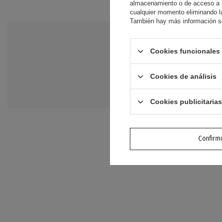
almacenamiento o de acceso a la
cualquier momento eliminando la
También hay más información so
NECESITO A
Cookies funcionales 
Haz tu pregunta y te
Cookies de análisis
preguntas y respuesta
Cookies publicitarias
Confirmo