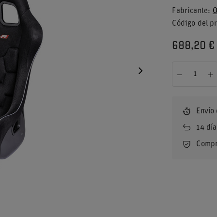
Fabricante
O
Código del p
688,20 €
Envío
14
día
Compr