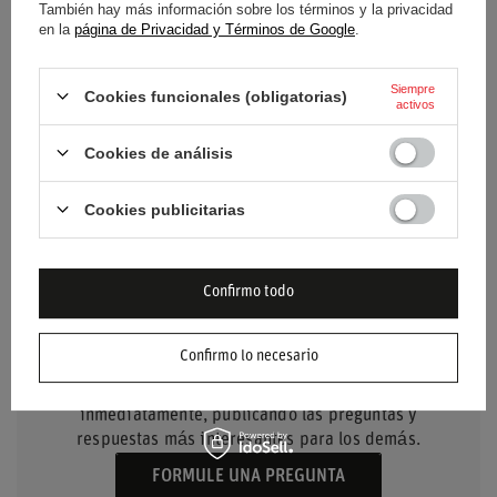
También hay más información sobre los términos y la privacidad
en la
página de Privacidad y Términos de Google
.
Material
Poliéster
Siempre
Cookies funcionales (obligatorias)
Número de puntos
6 puntos
activos
Cookies de análisis
Anchura
3 pulgadas
Cookies publicitarias
Confirmo todo
NECESITO AYUDA? TIENE
PREGUNTAS?
Confirmo lo necesario
Haz tu pregunta y te responderemos
inmediatamente, publicando las preguntas y
respuestas más interesantes para los demás.
FORMULE UNA PREGUNTA