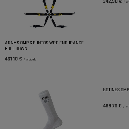
342,90 €
/
ar
ARNÉS OMP 6 PUNTOS WRC ENDURANCE
PULL DOWN
461,10 €
/
artículo
BOTINES OMP
469,70 €
/
ar