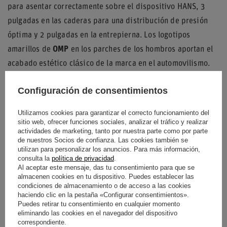
para asentar correctamente sobre el dispositivo HANS, 3
pulgadas en las caderas para una distribución de presión
óptima y 2 pulgadas en la entrepierna. Los logotipos
amarillos de
OMP
en los parches de los hombros aportan el
acabado estético clásico de la marca en el automovilismo.
Configuración de consentimientos
Condición
Nuevo
Utilizamos cookies para garantizar el correcto funcionamiento del
sitio web, ofrecer funciones sociales, analizar el tráfico y realizar
Categoría
Cinturones de seguridad
actividades de marketing, tanto por nuestra parte como por parte
de nuestros Socios de confianza. Las cookies también se
utilizan para personalizar los anuncios. Para más información,
Accesorios de coche
Cinturones de seguridad
consulta la
política de privacidad
.
Al aceptar este mensaje, das tu consentimiento para que se
almacenen cookies en tu dispositivo. Puedes establecer las
Color
Rojo
condiciones de almacenamiento o de acceso a las cookies
haciendo clic en la pestaña «Configurar consentimientos».
Marca
OMP Racing
Puedes retirar tu consentimiento en cualquier momento
eliminando las cookies en el navegador del dispositivo
correspondiente.
Aprobación
FIA 8853-2016