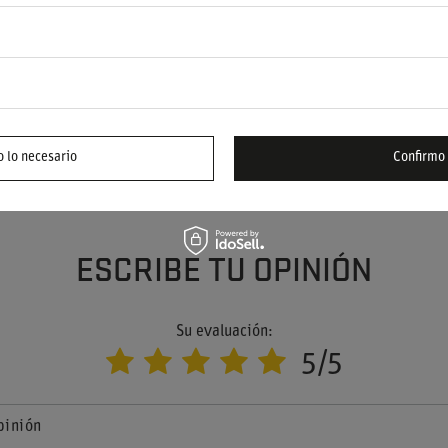
YUDA? TIENE PREGUNTAS?
FORMUL
 responderemos inmediatamente, publicando las
s más interesantes para los demás.
 lo necesario
Confirmo
ESCRIBE TU OPINIÓN
Su evaluación:
5/5
pinión