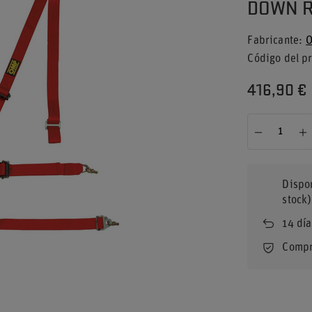
DOWN R
Fabricante
O
Código del p
416,90 €
Dispo
stock)
14
día
Compr