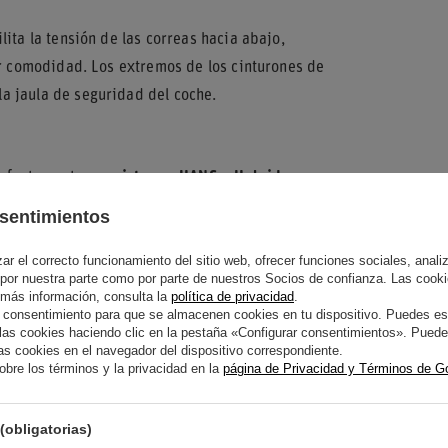
ita la tensión de las correas hacia abajo,
or comodidad. Los extremos de los cinturones de
a jaula de seguridad del coche.
perfectamente con
sistemas HANS e Hybrid
,
engan en su posición correcta. El color rojo
sentimientos
mentada con parches amarillos del logotipo de
r el correcto funcionamiento del sitio web, ofrecer funciones sociales, analizar
 por nuestra parte como por parte de nuestros Socios de confianza. Las cooki
 más información, consulta la
política de privacidad
.
 deslizantes, este arnés permite una
 consentimiento para que se almacenen cookies en tu dispositivo. Puedes es
ión del asiento. Es la elección ideal para
s cookies haciendo clic en la pestaña «Configurar consentimientos». Puedes
s cookies en el navegador del dispositivo correspondiente.
prometer la integridad estructural.
bre los términos y la privacidad en la
página de Privacidad y Términos de G
(obligatorias)