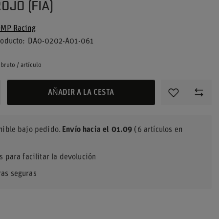
OJO (FIA)
MP Racing
roducto
DA0-0202-A01-061
bruto
/
artículo
AÑADIR A LA CESTA
nible bajo pedido
Envío
hacia el 01.09
(6 artículos en
s para facilitar la devolución
as seguras