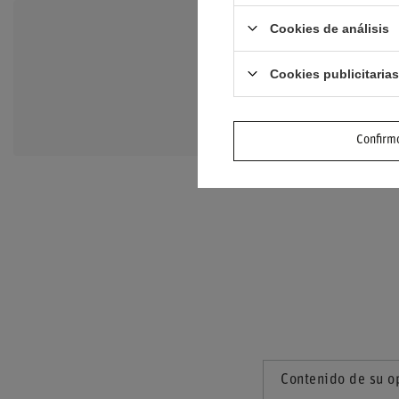
Cookies de análisis
NECESITO A
Cookies publicitarias
Haz tu pregunta y te
preguntas y respuesta
Confirmo
Contenido de su o