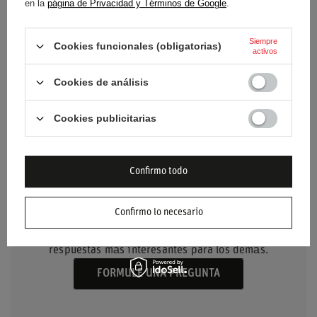
Color
Negro
en la
página de Privacidad y Términos de Google
.
Material
Acero
Siempre
Cookies funcionales (obligatorias)
activos
Distancia entre tornillos
345 x 271 mm
Cookies de análisis
Cookies publicitarias
Confirmo todo
NECESITO AYUDA? TIENE
PREGUNTAS?
Confirmo lo necesario
Haz tu pregunta y te responderemos
inmediatamente, publicando las preguntas y
respuestas más interesantes para los demás.
FORMULE UNA PREGUNTA