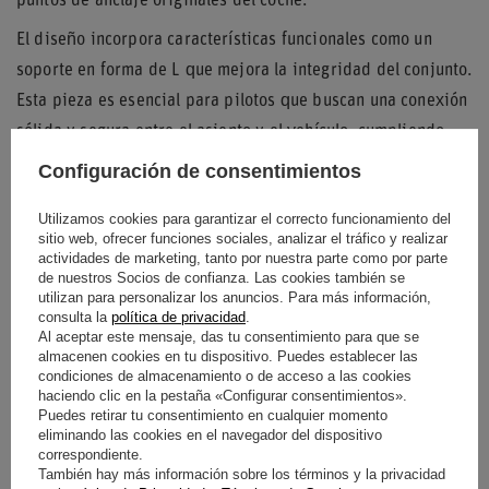
puntos de anclaje originales del coche.
El diseño incorpora características funcionales como un
soporte en forma de L que mejora la integridad del conjunto.
Esta pieza es esencial para pilotos que buscan una conexión
sólida y segura entre el asiento y el vehículo, cumpliendo
con los requisitos técnicos de las
normativas de competición
Configuración de consentimientos
más estrictas.
Utilizamos cookies para garantizar el correcto funcionamiento del
sitio web, ofrecer funciones sociales, analizar el tráfico y realizar
actividades de marketing, tanto por nuestra parte como por parte
de nuestros Socios de confianza. Las cookies también se
Coche
SUBARU
utilizan para personalizar los anuncios. Para más información,
consulta la
política de privacidad
.
Modelo de coche
Impreza wrx/sti
Al aceptar este mensaje, das tu consentimiento para que se
almacenen cookies en tu dispositivo. Puedes establecer las
condiciones de almacenamiento o de acceso a las cookies
Anuario
2001 > 2007
haciendo clic en la pestaña «Configurar consentimientos».
Puedes retirar tu consentimiento en cualquier momento
eliminando las cookies en el navegador del dispositivo
Marca
Sparco
correspondiente.
También hay más información sobre los términos y la privacidad