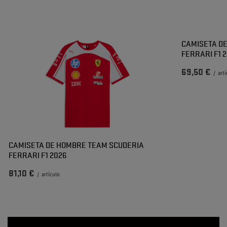
CAMISETA D
FERRARI F1 
69,50 €
/
art
CAMISETA DE HOMBRE TEAM SCUDERIA
FERRARI F1 2026
81,10 €
/
artículo