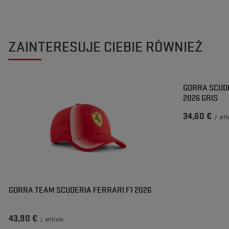
ZAINTERESUJE CIEBIE RÓWNIEŻ
GORRA SCUDE
2026 GRIS
34,60 €
/
artí
GORRA TEAM SCUDERIA FERRARI F1 2026
43,90 €
/
artículo