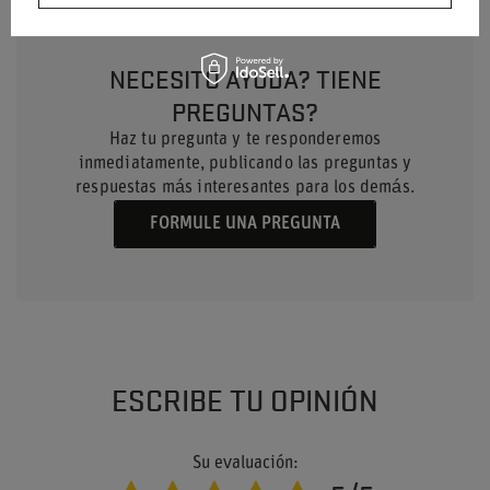
NECESITO AYUDA? TIENE
PREGUNTAS?
Haz tu pregunta y te responderemos
inmediatamente, publicando las preguntas y
respuestas más interesantes para los demás.
FORMULE UNA PREGUNTA
ESCRIBE TU OPINIÓN
Su evaluación: