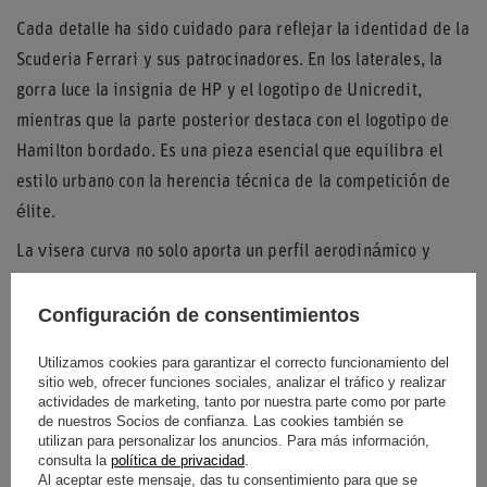
Cada detalle ha sido cuidado para reflejar la identidad de la
Scuderia Ferrari y sus patrocinadores. En los laterales, la
gorra luce la insignia de HP y el logotipo de Unicredit,
mientras que la parte posterior destaca con el logotipo de
Hamilton bordado. Es una pieza esencial que equilibra el
estilo urbano con la herencia técnica de la competición de
élite.
La visera curva no solo aporta un perfil aerodinámico y
moderno, sino que también proporciona una protección
eficaz contra el deslumbramiento solar. Gracias a su correa
Configuración de consentimientos
ajustable con hebilla resistente, se adapta de forma segura
Utilizamos cookies para garantizar el correcto funcionamiento del
a diferentes tamaños de cabeza, asegurando comodidad
sitio web, ofrecer funciones sociales, analizar el tráfico y realizar
actividades de marketing, tanto por nuestra parte como por parte
durante todo el día en las gradas o en la ciudad.
de nuestros Socios de confianza. Las cookies también se
utilizan para personalizar los anuncios. Para más información,
consulta la
política de privacidad
.
Al aceptar este mensaje, das tu consentimiento para que se