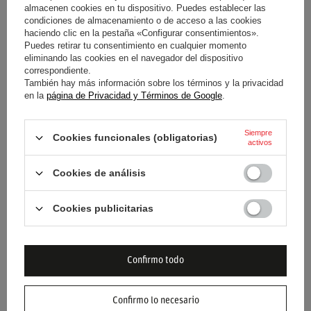
Entidad responsable de
stichd sportmerchandising
almacenen cookies en tu dispositivo. Puedes establecer las
condiciones de almacenamiento o de acceso a las cookies
este producto en la UE
B.V.
Seguir leyendo
haciendo clic en la pestaña «Configurar consentimientos».
Puedes retirar tu consentimiento en cualquier momento
Condición
Nuevo
eliminando las cookies en el navegador del dispositivo
correspondiente.
También hay más información sobre los términos y la privacidad
Categoría
Gorras de beisbol
en la
página de Privacidad y Términos de Google
.
Color
Rojo
Siempre
Cookies funcionales (obligatorias)
activos
Grupo de edad
Adultos
Cookies de análisis
Marca
Scuderia Ferrari F1 Team
Cookies publicitarias
Género
Unisex
Material
Poliéster
Confirmo todo
Confirmo lo necesario