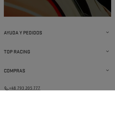
AYUDA Y PEDIDOS
TOP RACING
COMPRAS
+48 793 205 777
info@topracingshop.com