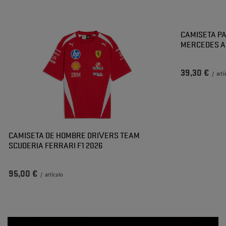
CAMISETA P
MERCEDES A
39,30 €
/
artí
CAMISETA DE HOMBRE DRIVERS TEAM
SCUDERIA FERRARI F1 2026
95,00 €
/
artículo