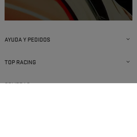
AYUDA Y PEDIDOS
TOP RACING
COMPRAS
+48 793 205 777
info@topracingshop.com