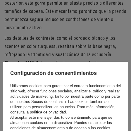
posterior, esta gorra permite un ajuste preciso a diferentes
tamaños de cabeza. Este mecanismo garantiza que la prenda
permanezca segura incluso en condiciones de viento o
movimiento activo.
Los detalles de contraste, como el bordado blanco y los
acentos en color turquesa, resaltan sobre la base negra,
reflejando la identidad visual icónica de la escudería
Mercedes-AMG Petronas
. Es el accesorio ideal para
entusiastas del automovilismo que buscan un estilo
Configuración de consentimientos
deportivo y funcional.
Utilizamos cookies para garantizar el correcto funcionamiento del
sitio web, ofrecer funciones sociales, analizar el tráfico y realizar
actividades de marketing, tanto por nuestra parte como por parte
de nuestros Socios de confianza. Las cookies también se
Entidad responsable de
ADIDAS
Seguir leyendo
utilizan para personalizar los anuncios. Para más información,
este producto en la UE
consulta la
política de privacidad
.
Al aceptar este mensaje, das tu consentimiento para que se
almacenen cookies en tu dispositivo. Puedes establecer las
Condición
Nuevo
condiciones de almacenamiento o de acceso a las cookies