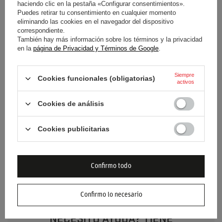
haciendo clic en la pestaña «Configurar consentimientos».
Categoría
Gorras de beisbol
Puedes retirar tu consentimiento en cualquier momento
eliminando las cookies en el navegador del dispositivo
correspondiente.
Color
Negro
También hay más información sobre los términos y la privacidad
en la
página de Privacidad y Términos de Google
.
Grupo de edad
Adultos
Siempre
Cookies funcionales (obligatorias)
Marca
Mercedes AMG Petronas F1
activos
Team
Cookies de análisis
Género
Unisex
Cookies publicitarias
Material
Algodón
Confirmo todo
Confirmo lo necesario
NECESITO AYUDA? TIENE