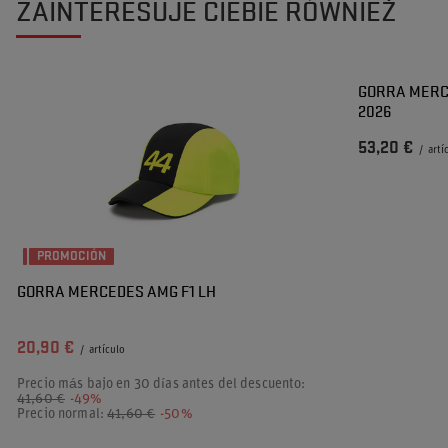
ZAINTERESUJE CIEBIE RÓWNIEŻ
GORRA MERC
2026
53,20 €
/
artí
PROMOCIÓN
GORRA MERCEDES AMG F1 LH
20,90 €
/
artículo
Precio más bajo en 30 días antes del descuento:
41,60 €
-49%
Precio normal:
41,60 €
-50%