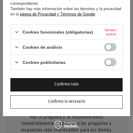
correspondiente.
También hay más información sobre los términos y la privacidad
Color
Marrón
en la
página de Privacidad y Términos de Google
.
Grupo de edad
Adultos
Siempre
Cookies funcionales (obligatorias)
activos
Material
Otro
Cookies de análisis
Marca
Alpine F1
Cookies publicitarias
Confirmo todo
NECESITO AYUDA? TIENE
Confirmo lo necesario
PREGUNTAS?
Haz tu pregunta y te responderemos
inmediatamente, publicando las preguntas y
respuestas más interesantes para los demás.