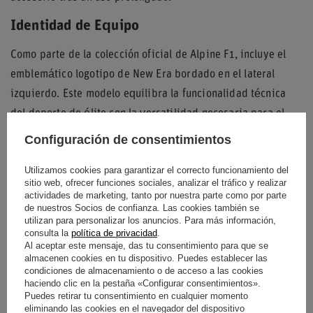
Identidad de Equipo
Como parte de la colección oficial de Alpine F1, incluye el
emblemático logotipo de New Era bordado en el lateral
izquierdo. Este modelo equilibra la funcionalidad técnica
del deporte de élite con la versatilidad necesaria para el
vestuario diario de cualquier aficionado.
Configuración de consentimientos
Utilizamos cookies para garantizar el correcto funcionamiento del
sitio web, ofrecer funciones sociales, analizar el tráfico y realizar
Entidad responsable de
New Era Cap
actividades de marketing, tanto por nuestra parte como por parte
de nuestros Socios de confianza. Las cookies también se
este producto en la UE
Company
Seguir leyendo
utilizan para personalizar los anuncios. Para más información,
consulta la
política de privacidad
.
Condición
Nuevo
Al aceptar este mensaje, das tu consentimiento para que se
almacenen cookies en tu dispositivo. Puedes establecer las
condiciones de almacenamiento o de acceso a las cookies
Género
Masculino
haciendo clic en la pestaña «Configurar consentimientos».
Puedes retirar tu consentimiento en cualquier momento
Categoría
Gorras de beisbol
eliminando las cookies en el navegador del dispositivo