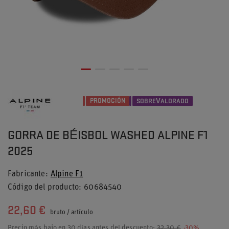
PROMOCIÓN
SOBREVALORADO
GORRA DE BÉISBOL WASHED ALPINE F1
2025
Fabricante
Alpine F1
Código del producto
60684540
22,60 €
bruto
/
artículo
Precio más bajo en 30 días antes del descuento:
32,30 €
-30%