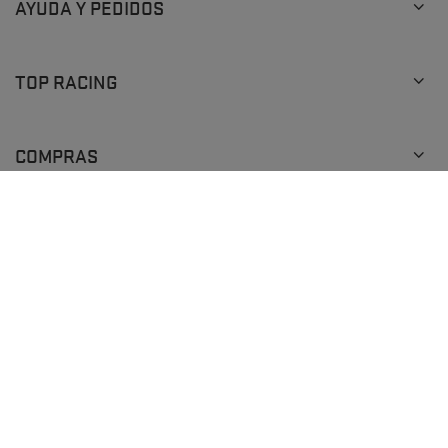
AYUDA Y PEDIDOS
TOP RACING
COMPRAS
+48 793 205 777
info@topracingshop.com
En la tienda presentamos los precios brutos (IVA incluido).
Tipos de IVA para consumidores domésticos:
Poland
.