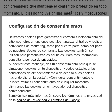
con cremallera que mantiene el contenido protegido en todo
momento. El diseño incluye anillas metálicas y mosquetones
giratorios en la base para configurar las correas de la
Configuración de consentimientos
mochila según la comodidad del usuario, mientras que el
tirador de cremallera en contraste aporta un toque distintivo
Utilizamos cookies para garantizar el correcto funcionamiento del
sitio web, ofrecer funciones sociales, analizar el tráfico y realizar
de la identidad visual del equipo Mercedes Petronas.
actividades de marketing, tanto por nuestra parte como por parte
de nuestros Socios de confianza. Las cookies también se
Su silueta rectangular y base plana permiten una
utilizan para personalizar los anuncios. Para más información,
organización eficiente de documentos y dispositivos
consulta la
política de privacidad
.
Al aceptar este mensaje, das tu consentimiento para que se
electrónicos. Es la solución ideal para profesionales y
almacenen cookies en tu dispositivo. Puedes establecer las
aficionados al motor que buscan un accesorio que equilibre
condiciones de almacenamiento o de acceso a las cookies
haciendo clic en la pestaña «Configurar consentimientos».
la estética deportiva con una estructura práctica y
Puedes retirar tu consentimiento en cualquier momento
organizada.
eliminando las cookies en el navegador del dispositivo
correspondiente.
También hay más información sobre los términos y la privacidad
en la
página de Privacidad y Términos de Google
.
Condición
Nuevo