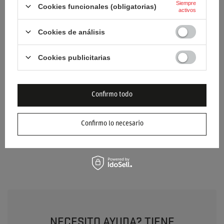
Siempre
Cookies funcionales (obligatorias)
activos
Categoría
Mochilas
Cookies de análisis
Color
Negro
Cookies publicitarias
Marca
Mercedes AMG Petronas F1
Team
Género
Unisex
Confirmo todo
Grupo de edad
Adultos
Confirmo lo necesario
Material
Poliéster
NECESITO AYUDA? TIENE