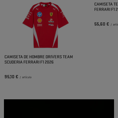
CAMISETA TE
FERRARI F1 
55,60 €
/
artí
CAMISETA DE HOMBRE DRIVERS TEAM
SCUDERIA FERRARI F1 2026
95,10 €
/
artículo