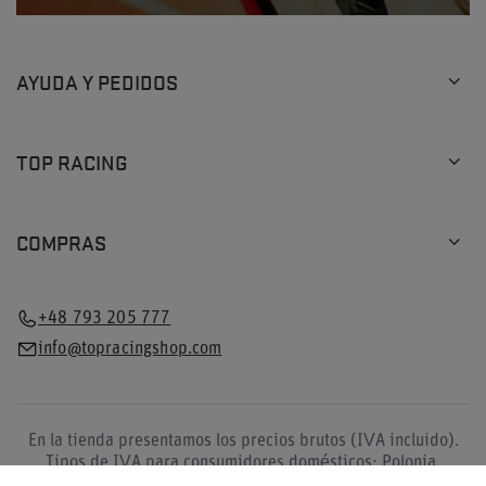
AYUDA Y PEDIDOS
TOP RACING
COMPRAS
+48 793 205 777
info@topracingshop.com
En la tienda presentamos los precios brutos (IVA incluido).
Tipos de IVA para consumidores domésticos:
Polonia
.