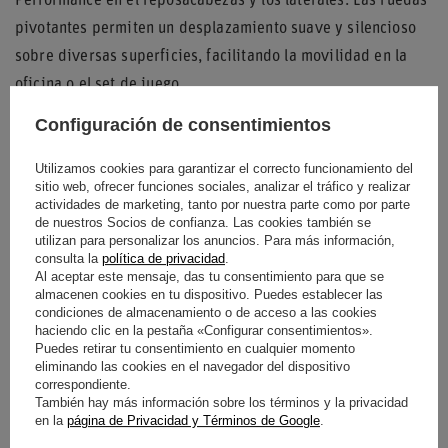
Performance en el reposacabezas y los laterales. Las ruedas
pivotantes permiten un desplazamiento suave y silencioso
sobre diversas superficies, facilitando la movilidad en la
oficina o el set de juego.
Detalles de Alta Competición
Configuración de consentimientos
La silla incorpora aperturas en la parte superior del
Utilizamos cookies para garantizar el correcto funcionamiento del
sitio web, ofrecer funciones sociales, analizar el tráfico y realizar
respaldo que evocan los arneses de los coches de carreras,
actividades de marketing, tanto por nuestra parte como por parte
aportando un toque auténtico de competición. La
de nuestros Socios de confianza. Las cookies también se
utilizan para personalizar los anuncios. Para más información,
combinación de materiales resistentes y un diseño pensado
consulta la
política de privacidad
.
Al aceptar este mensaje, das tu consentimiento para que se
para la comodidad convierte a este modelo en una opción
almacenen cookies en tu dispositivo. Puedes establecer las
ideal para entusiastas del motor y profesionales que buscan
condiciones de almacenamiento o de acceso a las cookies
haciendo clic en la pestaña «Configurar consentimientos».
un soporte firme y un estilo distintivo.
Puedes retirar tu consentimiento en cualquier momento
eliminando las cookies en el navegador del dispositivo
correspondiente.
También hay más información sobre los términos y la privacidad
Entidad responsable de
SPARCO
en la
página de Privacidad y Términos de Google
.
este producto en la UE
S.P.A.
Seguir leyendo