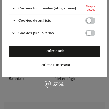
Siempre
Cookies funcionales (obligatorias)
activos
Condición
Nuevo
Cookies de análisis
Categoría
Sillones
Cookies publicitarias
Marca
Sparco
Aprobación
Sin aprobación
Confirmo todo
Color
Azul marino
Confirmo lo necesario
Género
Unisex
Material
Piel ecológica